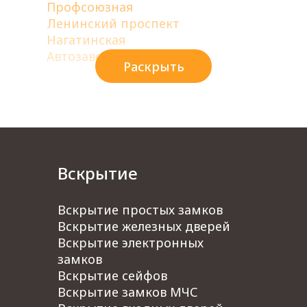
Профсоюзная
Ленинский проспект
Нагатинская
Автозаводская
Раскрыть
Люблино
Дубровка
Выхино
Авиамоторная
Сокол
Семеновская
Вскрытие
Измайловская
Бульвар Рокоссовского
Преображенская площадь
Вскрытие простых замков
Ботанический сад
Вскрытие железных дверей
ВДНХ
Вскрытие электронных
Белорусская
замков
Баррикадная
Вскрытие сейфов
Киевская
Вскрытие замков МЧС
Парк культуры