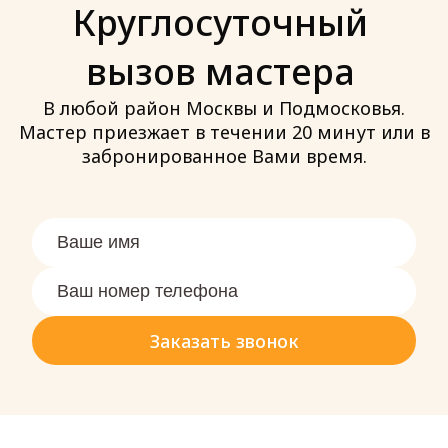
всего она нужна из-за износа внутренних
Круглосуточный
компонентов, частого и активного
применения, снижения начальных
вызов мастера
характеристик. В каждом из этих случаев
звоните нам – сотрудники сервисного
В любой район Москвы и Подмосковья.
центра быстро прибудут по адресу.
Мастер приезжает в течении 20 минут или в
забронированное Вами время.
Заказать звонок