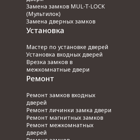
Крылатское
Замена замков MUL-T-LOCK
Строгино
(Мультилок)
Орехово
Замена дверных замков
Лианозово
Установка
Алтуфьево
Отрадное
Петровско-Разумовская
Мастер по установке дверей
Дмитровская
Установка входных дверей
Аминьевская
Врезка замков в
Проспект Вернадского
межкомнатные двери
Калужская
Ремонт
Каховская
Каширская
Ремонт замков входных
Печатники
дверей
Текстильщики
Ремонт личинки замка двери
Нижегородская
Ремонт магнитных замков
Сокольники
Ремонт межкомнатных
Рижская
дверей