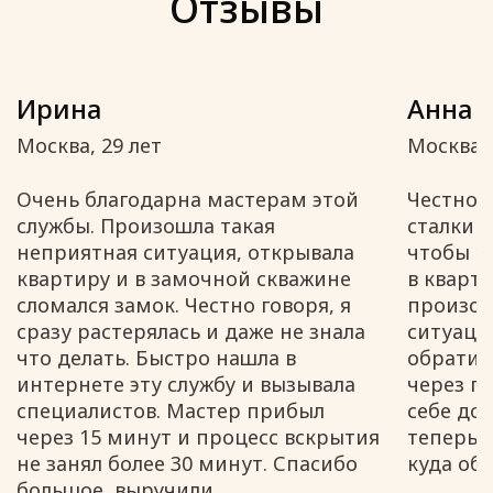
Отзывы
Ирина
Анна
Москва, 29 лет
Москва, 
Очень благодарна мастерам этой
Честно г
службы. Произошла такая
сталкив
неприятная ситуация, открывала
чтобы у
квартиру и в замочной скважине
в кварти
сломался замок. Честно говоря, я
произош
сразу растерялась и даже не знала
ситуация
что делать. Быстро нашла в
обратила
интернете эту службу и вызывала
через по
специалистов. Мастер прибыл
себе до
через 15 минут и процесс вскрытия
теперь я
не занял более 30 минут. Спасибо
куда об
большое, выручили.