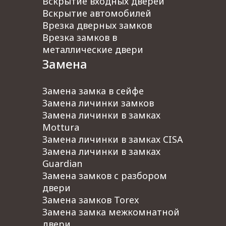
Вскрытие входных дверей
Октябрьская
Вскрытие автомобилей
Серпуховская
Врезка дверных замков
Таганская
Врезка замков в
Курская
металлические двери
Комсомольская
Замена
Чертановская
Бабушкинская
Замена замка в сейфе
Народное ополчение
Замена личинки замков
Щелковская
Замена личинки в замках
Медведково
Mottura
Новогиреево
Замена личинки в замках CISA
Борисово
Замена личинки в замках
Улица Академика Янгеля
Guardian
Тропарево
Замена замков с разбором
Озерная
двери
Планерная
Замена замков Torex
Ховрино
Замена замка межкомнатной
Водный стадион
двери