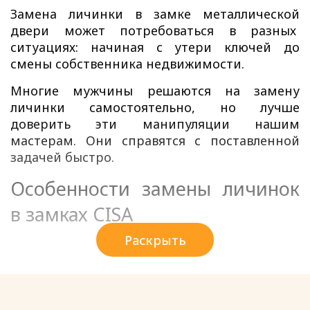
Замена личинки
в замке металлической
двери
может потребоваться в разных
ситуациях: начиная с утери ключей до
смены собственника недвижимости.
Многие мужчины решаются на замену
личинки самостоятельно, но лучше
доверить эти манипуляции нашим
мастерам. Они справятся с поставленной
задачей быстро.
Особенности замены личинок
в замках CISA
Раскрыть
Cisa – долговечные запорные механизмы,
которые просты в использовании,
отличаются длительным сроком службы. Но
иногда требуется помощь мастера. Чаще