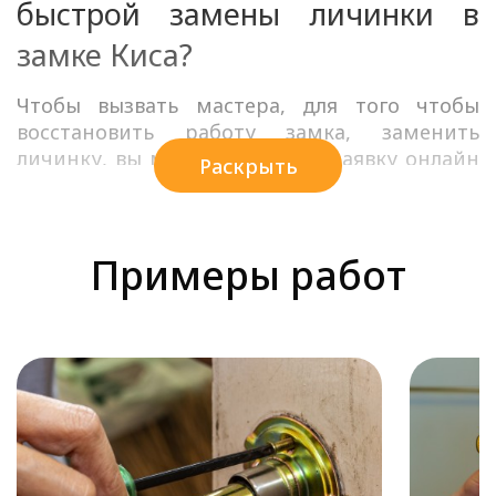
быстрой замены личинки в
замке Киса?
Чтобы вызвать мастера, для того чтобы
восстановить работу замка, заменить
личинку, вы можете оставить заявку онлайн
Раскрыть
или связаться с нашими менеджерами по
телефону. Сотрудники на связи, они
проконсультируют, дадут ответы на
Примеры работ
возникшие вопросы.