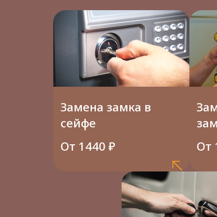
Замена замка в
За
сейфе
за
От 1440 ₽
От 