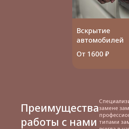
Вскрытие
автомобилей
От 1600 ₽
Специализи
Преимущества
замене зам
профессион
работы с нами
типами зам
всегда в н